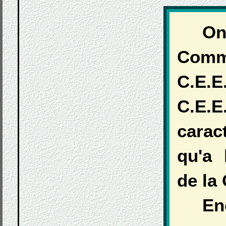
On
Com
C.E.E
C.E.E
carac
qu'a 
de la
En