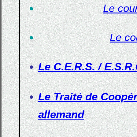
Le cou
Le co
Le C.E.R.S. / E.S.R.
Le Traité de Coopér
allemand