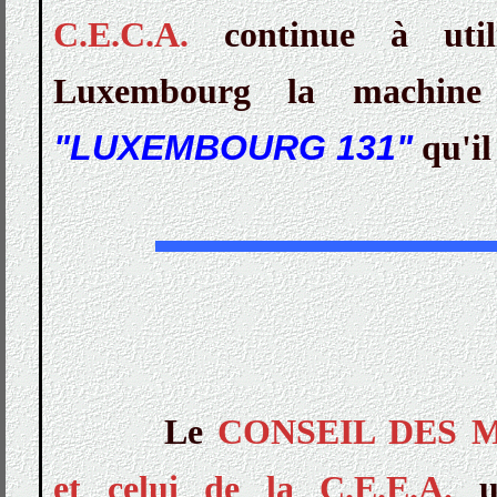
C.E.C.A.
continue à util
Luxembourg la machine
"LUXEMBOURG 131"
qu'il
Le
CONSEIL DES MI
et celui de la C.E.E.A.
u