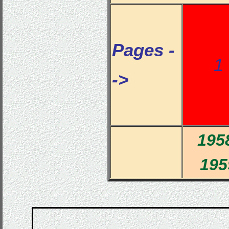
Pages -
->
195
195