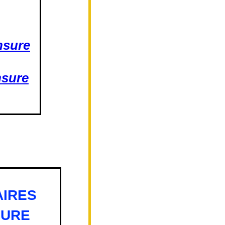
nsure
nsure
AIRES
SURE