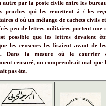
n autre par la poste civile entre les bure
lus proches qui les remettent à / les reç
aires d'où un mélange de cachets civils et
 Très peu de lettres militaires portent un
est possible que les lettres devaient êt
que les censeurs les lisaient avant de le
. Dans la mesure où le courrier ci
ment censuré, on comprendrait mal que l
ait pas été.