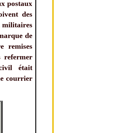
aux postaux
oivent des
 militaires
e marque de
re remises
s refermer
vil était
e courrier