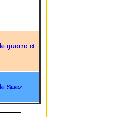
e guerre et
de Suez