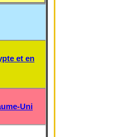
ypte et en
yaume-Uni