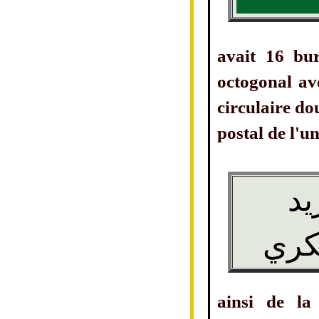
avait 16 bur
octogonal av
circulaire do
postal de l'un
يد
كري
ainsi de la