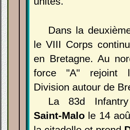
unités.
Dans la deuxième
le VIII Corps contin
en Bretagne. Au nor
force "A" rejoint
Division autour de Br
La 83d Infantry
Saint-Malo
le 14 aoû
la citadelle et prend
D