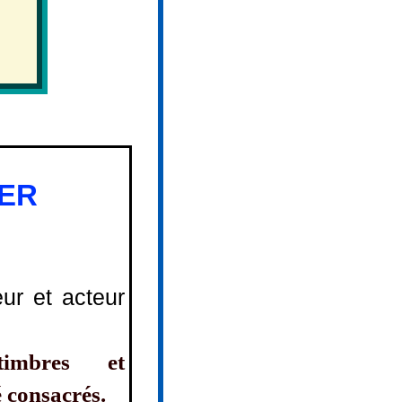
IER
ur et acteur
timbres et
é consacrés.