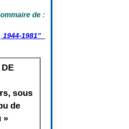
sommaire de :
s, 1944-1981"
 DE
urs, sous
pu de
 »