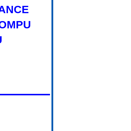
RANCE
ROMPU
U